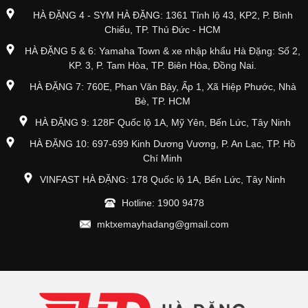
HÀ ĐẶNG 4 - SYM HÀ ĐẶNG: 1361 Tỉnh lộ 43, KP2, P. Bình
Chiểu, TP. Thủ Đức - HCM
HÀ ĐẶNG 5 & 6: Yamaha Town & xe nhập khẩu Hà Đặng: Số 2,
KP. 3, P. Tam Hòa, TP. Biên Hòa, Đồng Nai.
HÀ ĐẶNG 7: 760E, Phan Văn Bảy, Ấp 1, Xã Hiệp Phước, Nhà
Bè, TP. HCM
HÀ ĐẶNG 9: 128F Quốc lộ 1A, Mỹ Yên, Bến Lức, Tây Ninh
HÀ ĐẶNG 10: 697-699 Kinh Dương Vương, P. An Lạc, TP. Hồ
Chí Minh
VINFAST HÀ ĐẶNG: 178 Quốc lộ 1A, Bến Lức, Tây Ninh
Hotline: 1900 9478
mktxemayhadang@gmail.com