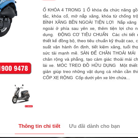
Ổ KHÓA 4 TRONG 1 Ổ khóa đa chức năng gồ
tắc, khóa cổ, mở nắp xăng, khóa từ chống t
BÌNH XĂNG BÊN NGOÀI TIỆN LỢI Nắp xăng 
ngoài ở phía sau yên xe, thêm tiện lợi cho 
dụng. ĐỘNG CƠ TIÊU CHUẨN Các chi tiết 
thiết kế đồng bộ, theo tiêu chuẩn kỹ thuật cao, 
suất vận hành ổn định, tiết kiệm xăng, tuổi th
sức tải mạnh mẽ. SÀN ĐỂ CHÂN THOẢI MÁI
chân rộng và phẳng, tạo cảm giác thoải mái c
lái xe. MÓC TREO ĐỒ HỮU DỤNG Một thiết
giản giúp treo những vật dụng cá nhân cần thi
CỐP XE RỘNG Cốp dưới yên xe lớn chứa...
Thông tin chi tiết
Ưu đãi dành cho bạn