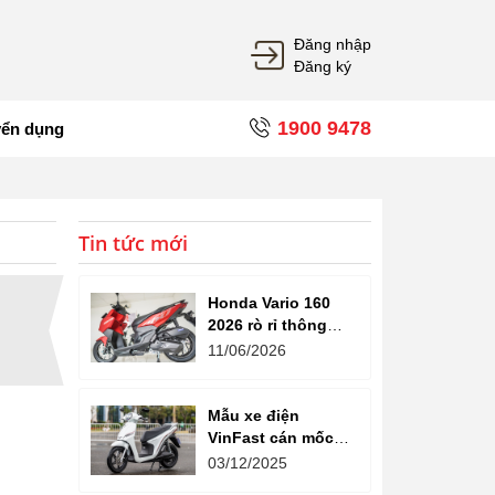
Đăng nhập
Đăng ký
1900 9478
yển dụng
Tin tức mới
Honda Vario 160
2026 rò rỉ thông
tin: Ngoại hình tinh
11/06/2026
chỉnh, tùy chọn
phanh CBS và ABS
Mẫu xe điện
VinFast cán mốc
gần 100.000 km,
03/12/2025
ghi nhận độ bền