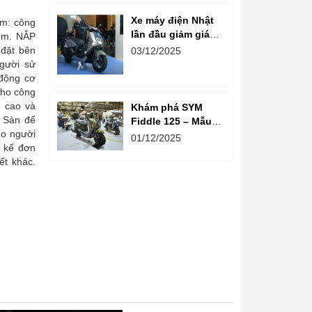
pin sau thời gian
dài vận hành
Xe máy điện Nhật
m: công
lần đầu giảm giá
rộm. NẮP
tại Việt Nam
đặt bên
03/12/2025
người sử
động cơ
cho công
ọ cao và
Khám phá SYM
 Sàn để
Fiddle 125 – Mẫu
ho người
tay ga tân cổ điển
01/12/2025
 kế đơn
đối trọng Yamaha
ết khác.
Grande