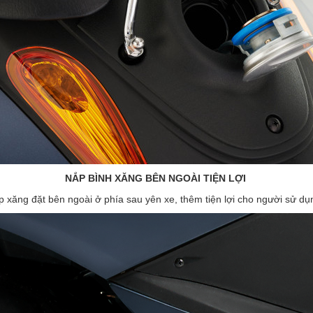
NẮP BÌNH XĂNG BÊN NGOÀI TIỆN LỢI
 xăng đặt bên ngoài ở phía sau yên xe, thêm tiện lợi cho người sử d