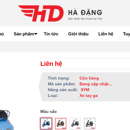
hủ
Sản phẩm
Tin tức
Giới thiệu
Liên hệ
Tu
Liên hệ
Tình trạng:
Còn hàng
Mã sản phẩm:
Đang cập nhật...
Hãng sản xuất:
SYM
Loại:
Xe tay ga
Màu sắc