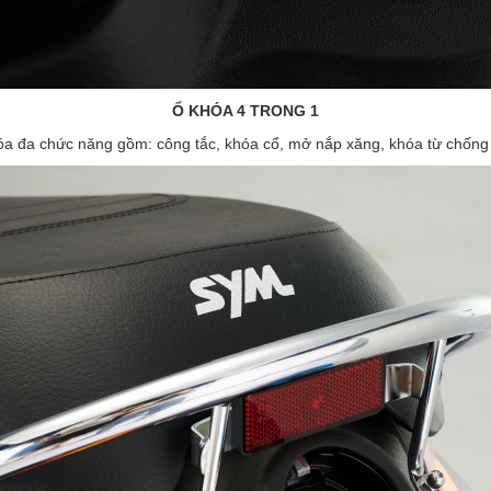
Ổ KHÓA 4 TRONG 1
a đa chức năng gồm: công tắc, khóa cổ, mở nắp xăng, khóa từ chống