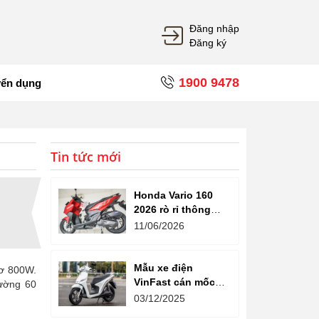
Đăng nhập
Đăng ký
1900 9478
yển dụng
Tin tức mới
Honda Vario 160
2026 rò rỉ thông
tin: Ngoại hình tinh
11/06/2026
chỉnh, tùy chọn
phanh CBS và ABS
Mẫu xe điện
ơ 800W.
VinFast cán mốc
ường 60
gần 100.000 km,
03/12/2025
ghi nhận độ bền