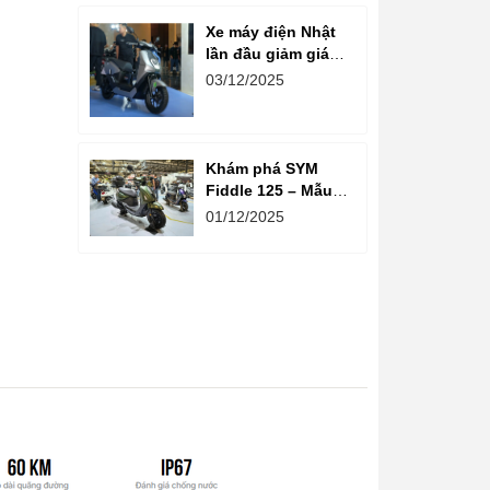
pin sau thời gian
dài vận hành
Xe máy điện Nhật
lần đầu giảm giá
tại Việt Nam
03/12/2025
Khám phá SYM
Fiddle 125 – Mẫu
tay ga tân cổ điển
01/12/2025
đối trọng Yamaha
Grande