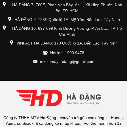
HÀ ĐẶNG 7: 760E, Phan Văn Bảy, Ấp 1, Xã Hiệp Phước, Nhà
Bè, TP. HCM
HÀ ĐẶNG 9: 128F Quốc lộ 1A, Mỹ Yên, Bến Lức, Tây Ninh
HÀ ĐẶNG 10: 697-699 Kinh Dương Vương, P. An Lạc, TP. Hồ
Chí Minh
VINFAST HÀ ĐẶNG: 178 Quốc lộ 1A, Bến Lức, Tây Ninh
Hotline: 1900 9478
mktxemayhadang@gmail.com
Công ty TNHH MTV Hà Đặng - chuyên trả góp các dòng xe Honda,
Yamaha, Suzuki & cá dòng xe nhập khẩu... Với thế mạnh hơn 12