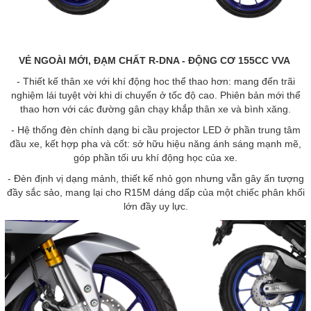
VẺ NGOÀI MỚI, ĐẠM CHẤT R-DNA - ĐỘNG CƠ 155CC VVA
- Thiết kế thân xe với khí động hoc thể thao hơn: mang đến trãi
nghiệm lái tuyệt vời khi di chuyển ở tốc độ cao. Phiên bản mới thể
thao hơn với các đường gân chạy khắp thân xe và bình xăng.
- Hệ thống đèn chính dạng bi cầu projector LED ở phần trung tâm
đầu xe, kết hợp pha và cốt: sở hữu hiệu năng ánh sáng mạnh mẽ,
góp phần tối ưu khí động học của xe.
- Đèn định vị dạng mảnh, thiết kế nhỏ gọn nhưng vẫn gây ấn tượng
đầy sắc sảo, mang lại cho R15M dáng dấp của một chiếc phân khối
lớn đầy uy lực.