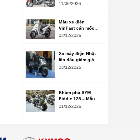
tin: Ngoại hình tinh
11/06/2026
chỉnh, tùy chọn
phanh CBS và ABS
Mẫu xe điện
VinFast cán mốc
gần 100.000 km,
03/12/2025
ghi nhận độ bền
pin sau thời gian
dài vận hành
Xe máy điện Nhật
lần đầu giảm giá
tại Việt Nam
03/12/2025
Khám phá SYM
Fiddle 125 – Mẫu
tay ga tân cổ điển
01/12/2025
đối trọng Yamaha
Grande