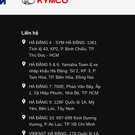
Liên hệ
HÀ ĐẶNG 4 - SYM HÀ ĐẶNG: 1361
Tỉnh lộ 43, KP2, P. Bình Chiểu, TP.
Thủ Đức - HCM
HÀ ĐẶNG 5 & 6: Yamaha Town & xe
nhập khẩu Hà Đặng: Số 2, KP. 3, P.
Tam Hòa, TP. Biên Hòa, Đồng Nai.
HÀ ĐẶNG 7: 760E, Phan Văn Bảy, Ấp
1, Xã Hiệp Phước, Nhà Bè, TP. HCM
HÀ ĐẶNG 9: 128F Quốc lộ 1A, Mỹ
Yên, Bến Lức, Tây Ninh
HÀ ĐẶNG 10: 697-699 Kinh Dương
Vương, P. An Lạc, TP. Hồ Chí Minh
VINFAST HÀ ĐẶNG: 178 Quốc lộ 1A,