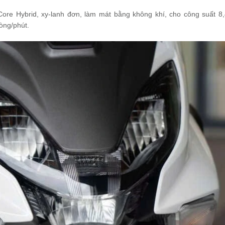
ore Hybrid, xy-lanh đơn, làm mát bằng không khí, cho công suất 8,
òng/phút.