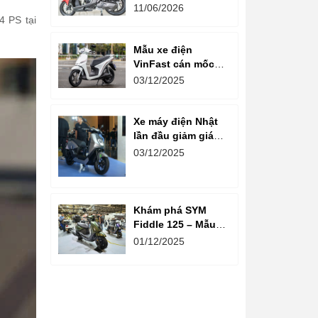
tin: Ngoại hình tinh
11/06/2026
chỉnh, tùy chọn
4 PS tại
phanh CBS và ABS
Mẫu xe điện
VinFast cán mốc
gần 100.000 km,
03/12/2025
ghi nhận độ bền
pin sau thời gian
dài vận hành
Xe máy điện Nhật
lần đầu giảm giá
tại Việt Nam
03/12/2025
Khám phá SYM
Fiddle 125 – Mẫu
tay ga tân cổ điển
01/12/2025
đối trọng Yamaha
Grande