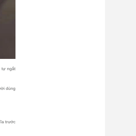
 tự ngắt
ười dùng
ĩa trước