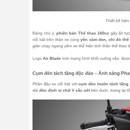
Thiết kế hiện
Đáng chú ý,
phiên bản Thể thao 160cc
gây ấn tư
nổi bật trên thân xe cùng
yên xám đen, chỉ đỏ thể
giản chạy ngang yếm xe thể hiện tinh thần thể thao đ
Logo
Air Blade
mới mang hình khối vuông vắn, được 
Cụm đèn tách tầng độc đáo – Ánh sáng Pha L
Phần đầu xe nổi bật với
cụm đèn trước tách tầng
dải
đèn định vị chữ V sắc nét
bên dưới, mang lại tổ