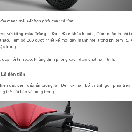
 đại mạnh mẽ, kết hợp phối màu cá tính
ợng với
tông màu Trắng – Đỏ – Đen
khỏe khoắn, điểm nhấn là chi ti
 thao
. Tem số
160
được thiết kế mới đầy mạnh mẽ, trong khi tem
“SP
ặc trưng.
dập nổi tinh xảo, khẳng định phong cách đậm chất nam tính.
ê tiên tiến
hiện đại, đậm dấu ấn tương lai. Đèn xi-nhan bố trí tinh gọn phía trên,
ng thể hài hòa và sang trọng.