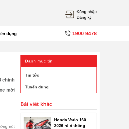
Đăng nhập
Đăng ký
1900 9478
yển dụng
Danh mục tin
Tin tức
6 chính
Tuyển dụng
 xe mới
Bài viết khác
Honda Vario 160
2026 rò rỉ thông
ường nét