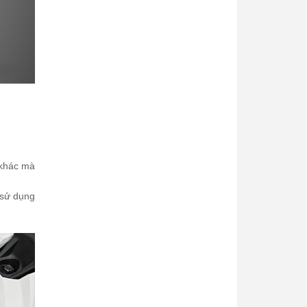
 khác mà
 sử dụng