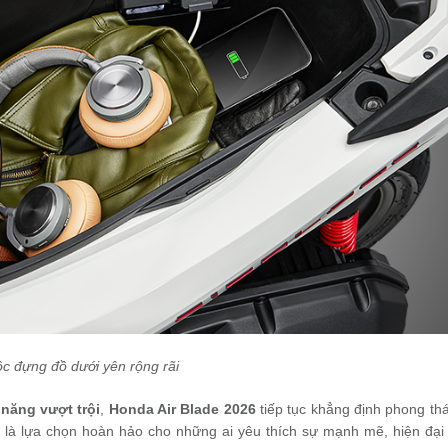
c đựng đồ dưới yên rộng rãi
 năng vượt trội
,
Honda Air Blade 2026
tiếp tục khẳng định phong thá
– là lựa chọn hoàn hảo cho những ai yêu thích sự mạnh mẽ, hiện đại