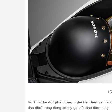
Hộ
Với
thiết kế đột phá, công nghệ tiên tiến và hiệu
dẫn đầu” trong dòng xe tay ga thể thao tầm trung 