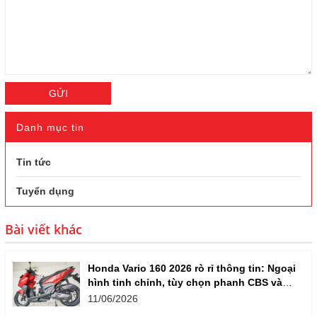
GỬI
Danh mục tin
Tin tức
Tuyển dụng
Bài viết khác
Honda Vario 160 2026 rò rỉ thông tin: Ngoại
hình tinh chỉnh, tùy chọn phanh CBS và
ABS
11/06/2026