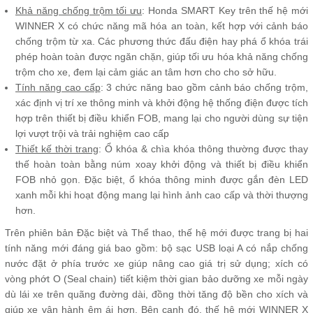
Khả năng chống trộm tối ưu
: Honda SMART Key trên thế hệ mới
WINNER X có chức năng mã hóa an toàn, kết hợp với cảnh báo
chống trộm từ xa. Các phương thức đấu điện hay phá ổ khóa trái
phép hoàn toàn được ngăn chặn, giúp tối ưu hóa khả năng chống
trộm cho xe, đem lại cảm giác an tâm hơn cho cho sở hữu.
Tính năng cao cấp
: 3 chức năng bao gồm cảnh báo chống trộm,
xác định vị trí xe thông minh và khởi động hệ thống điện được tích
hợp trên thiết bị điều khiển FOB, mang lại cho người dùng sự tiện
lợi vượt trội và trải nghiệm cao cấp
Thiết kế thời trang
: Ổ khóa & chìa khóa thông thường được thay
thế hoàn toàn bằng núm xoay khởi động và thiết bị điều khiển
FOB nhỏ gọn. Đặc biệt, ổ khóa thông minh được gắn đèn LED
xanh mỗi khi hoạt động mang lại hình ảnh cao cấp và thời thượng
hơn.
Trên phiên bản Đặc biệt và Thể thao, thế hệ mới được trang bị hai
tính năng mới đáng giá bao gồm: bộ sạc USB loại A có nắp chống
nước đặt ở phía trước xe giúp nâng cao giá trị sử dụng; xích có
vòng phớt O (Seal chain) tiết kiệm thời gian bảo dưỡng xe mỗi ngày
dù lái xe trên quãng đường dài, đồng thời tăng độ bền cho xích và
giúp xe vận hành êm ái hơn. Bên cạnh đó, thế hệ mới WINNER X