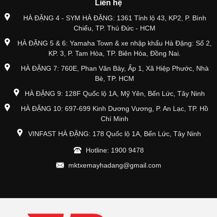
Liên hệ
HÀ ĐẶNG 4 - SYM HÀ ĐẶNG: 1361 Tỉnh lộ 43, KP2, P. Bình
Chiểu, TP. Thủ Đức - HCM
HÀ ĐẶNG 5 & 6: Yamaha Town & xe nhập khẩu Hà Đặng: Số 2,
KP. 3, P. Tam Hòa, TP. Biên Hòa, Đồng Nai.
HÀ ĐẶNG 7: 760E, Phan Văn Bảy, Ấp 1, Xã Hiệp Phước, Nhà
Bè, TP. HCM
HÀ ĐẶNG 9: 128F Quốc lộ 1A, Mỹ Yên, Bến Lức, Tây Ninh
HÀ ĐẶNG 10: 697-699 Kinh Dương Vương, P. An Lạc, TP. Hồ
Chí Minh
VINFAST HÀ ĐẶNG: 178 Quốc lộ 1A, Bến Lức, Tây Ninh
Hotline: 1900 9478
mktxemayhadang@gmail.com