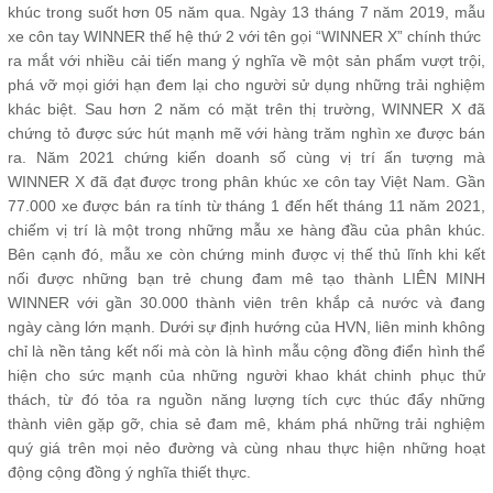
khúc trong suốt hơn 05 năm qua. Ngày 13 tháng 7 năm 2019, mẫu
xe côn tay WINNER thế hệ thứ 2 với tên gọi “WINNER X” chính thức
ra mắt với nhiều cải tiến mang ý nghĩa về một sản phẩm vượt trội,
phá vỡ mọi giới hạn đem lại cho người sử dụng những trải nghiệm
khác biệt. Sau hơn 2 năm có mặt trên thị trường, WINNER X đã
chứng tỏ được sức hút mạnh mẽ với hàng trăm nghìn xe được bán
ra. Năm 2021 chứng kiến doanh số cùng vị trí ấn tượng mà
WINNER X đã đạt được trong phân khúc xe côn tay Việt Nam. Gần
77.000 xe được bán ra tính từ tháng 1 đến hết tháng 11 năm 2021,
chiếm vị trí là một trong những mẫu xe hàng đầu của phân khúc.
Bên cạnh đó, mẫu xe còn chứng minh được vị thế thủ lĩnh khi kết
nối được những bạn trẻ chung đam mê tạo thành LIÊN MINH
WINNER với gần 30.000 thành viên trên khắp cả nước và đang
ngày càng lớn mạnh. Dưới sự định hướng của HVN, liên minh không
chỉ là nền tảng kết nối mà còn là hình mẫu cộng đồng điển hình thể
hiện cho sức mạnh của những người khao khát chinh phục thử
thách, từ đó tỏa ra nguồn năng lượng tích cực thúc đẩy những
thành viên gặp gỡ, chia sẻ đam mê, khám phá những trải nghiệm
quý giá trên mọi nẻo đường và cùng nhau thực hiện những hoạt
động cộng đồng ý nghĩa thiết thực.