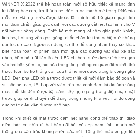
WINNER X 2022 thế hệ hoàn toàn mới sở hữu thiết kế mang tính
khí động học cao, trở thành nét đặc trưng mạnh mẽ trong DNA của
mẫu xe. Mặt nạ trước được khoác lên mình một bộ giáp ngoại hình
mới đậm chất ngầu, góc cạnh với các đường cắt nét tạo hình chữ V
nổi bật sự năng động. Thiết kế mới mang lại cảm giác phấn khích,
linh hoạt nhưng vẫn gọn gàng, chắc chắn khi trải nghiệm ở những
dải tốc độ cao. Người sử dụng có thể dễ dàng nhận thấy sự khác
biệt hoàn toàn ở phiên bản mới qua các đường vát đầu xe sắc
nhọn, hầm hố, nối liền là đèn LED xi nhan trước được tích hợp gọn
vào hai bên yếm xe, hài hòa trong tổng thể ngoại quan đậm chất thể
thao. Toàn bộ hệ thống đèn của thế hệ mới được trang bị công nghệ
LED. Đèn pha LED phía trước được thiết kế mới đảm bảo độ gọn và
sự sắc nét cao, kết hợp với viền trên mạ xanh đem lại dải ánh sáng
màu mỗi khi đèn được bật sáng. Sự gọn gàng trong diện mạo mặt
trước giúp xe di chuyển dễ dàng trong những khu vực nội đô đông
đúc hoặc điều kiện đường nhỏ hẹp.
Trong khi thiết kế mặt trước đậm nét năng động thể thao thì giao
diện thân xe nhìn từ hai bên nổi bật vẻ đẹp nam tính, mạnh mẽ
thông qua cấu trúc khung sườn sắc nét. Tổng thể mẫu xe gợi lên