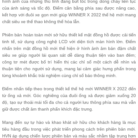
hình ảnh của những thủ lĩnh đang bứt tốc trong dòng chảy liên tục
của ánh sáng và tốc độ. Điểm cân bằng phía sau được nâng cao,
kết hợp với đuôi xe gọn mới giúp WINNER X 2022 thế hệ mới mang
chất siêu xe thể thao không thể hòa lẫn.
Phiên bản hoàn toàn mới sở hữu thiết kế mặt đồng hồ được cải tiến
tinh tế, sử dụng công nghệ LCD với diện tích màn hình lớn. Điểm
nhấn trên mặt đồng hồ mới thể hiện ở hình ảnh âm bản đậm chất
siêu xe giúp người lái quan sát dễ dàng thuận tiện vào ban đêm;
công tơ mét được bố trí hiển thị các chỉ số một cách dễ nhìn và
thuận tiện cho người sử dụng, mang lại cảm giác hưng phấn trong
từng khoảnh khắc trải nghiệm cùng chỉ số báo thông minh.
Điểm nhấn tiếp theo trong thiết kế thế hệ mới WINNER X 2022 đến
từ ống xả mới. Góc nghiêng của đuôi ống xả được giảm xuống 20
độ, tạo sự thoải mái tối đa cho cả người lưu thông phía sau mà vẫn
giữ được chất âm thanh phấn khích đặc trưng.
Mang đến sự tự hào và khao khát sở hữu cho khách hàng là mục
tiêu hàng đầu trong việc phát triển phong cách trên phiên bản mới.
HVN áp dụng chiến lược phiên bản và màu sắc nhằm tập trung hơn