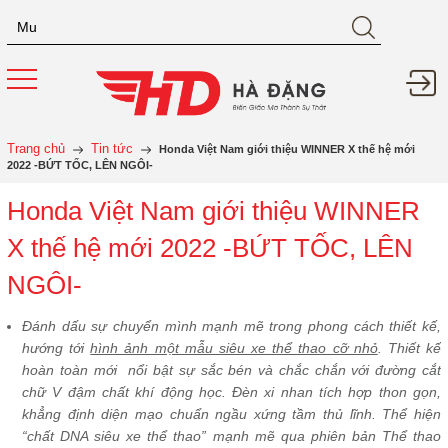
Trang chủ
Tin tức
Honda Việt Nam giới thiệu WINNER X thế hệ mới
2022 -BỨT TỐC, LÊN NGÔI-
Honda Việt Nam giới thiệu WINNER
X thế hệ mới 2022 -BỨT TỐC, LÊN
NGÔI-
Đánh dấu sự chuyển mình mạnh mẽ trong phong cách thiết kế,
hướng tới
hình ảnh một mẫu siêu xe thể thao cỡ nhỏ
. Thiết kế
hoàn toàn mới nổi bật sự sắc bén và chắc chắn với đường cắt
chữ V đậm chất khí động học. Đèn xi nhan tích hợp thon gọn,
khẳng định diện mạo chuẩn ngầu xứng tầm thủ lĩnh. Thể hiện
“chất DNA siêu xe thể thao” mạnh mẽ qua phiên bản Thể thao