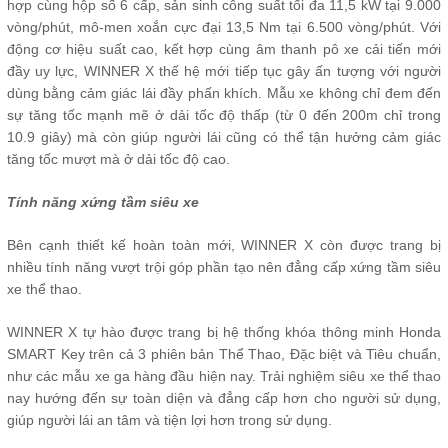
hợp cùng hộp số 6 cấp, sản sinh công suất tối đa 11,5 kW tại 9.000
vòng/phút, mô-men xoắn cực đại 13,5 Nm tại 6.500 vòng/phút. Với
động cơ hiệu suất cao, kết hợp cùng âm thanh pô xe cải tiến mới
đầy uy lực, WINNER X thế hệ mới tiếp tục gây ấn tượng với người
dùng bằng cảm giác lái đầy phấn khích. Mẫu xe không chỉ đem đến
sự tăng tốc mạnh mẽ ở dải tốc độ thấp (từ 0 đến 200m chỉ trong
10.9 giây) mà còn giúp người lái cũng có thể tận hưởng cảm giác
tăng tốc mượt mà ở dải tốc độ cao.
Tính năng xứng tầm siêu xe
Bên cạnh thiết kế hoàn toàn mới, WINNER X còn được trang bị
nhiều tính năng vượt trội góp phần tạo nên đẳng cấp xứng tầm siêu
xe thể thao.
WINNER X tự hào được trang bị hệ thống khóa thông minh Honda
SMART Key trên cả 3 phiên bản Thể Thao, Đặc biệt và Tiêu chuẩn,
như các mẫu xe ga hàng đầu hiện nay. Trải nghiệm siêu xe thể thao
nay hướng đến sự toàn diện và đẳng cấp hơn cho người sử dụng,
giúp người lái an tâm và tiện lợi hơn trong sử dụng.