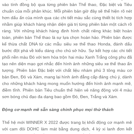
vào tính đồng bộ qua từng phiên bản Thể thao, Đặc biệt và Tiêu
chuẩn của mỗi phân khúc. Mỗi phiên bản giờ đây sẽ thể hiện rõ nét
hơn dấu ấn của mình qua các chi tiết màu sắc cùng thiết bị tích hợp
nhằm giúp khách hàng nhận diện giá trị từng phiên bản một cách rõ
ràng. Với những khách hàng định hình chất riêng khác biệt hoàn
toàn, phiên bản Thể thao là sự lựa chọn hoàn hảo. Phiên bản được
kế thừa chất DNA từ các mẫu siêu xe thể thao Honda, đánh dấu
bước đột phá về kiểu dáng cho chủ sở hữu. Sự kết hợp các chi tiết
phối nền màu Đỏ với tem hòa trộn hai màu Xanh Trắng công phu đã
tạo nên diện mạo gợi nhắc đến hình ảnh những siêu xe thể thao ấn
tượng. Phiên bản Đặc biệt với chất liệu nhám phủ 3 tông màu cơ
bản Đen, Đỏ và Xám, mang lại hình ảnh đẳng cấp đáng chú ý, dành
cho những khách hàng mong muốn hướng đến hình ảnh mạnh mẽ,
điềm tĩnh. Phiên bản Tiêu chuẩn thể hiện vẻ năng động với 4 màu
sơn bóng chủ đạo đa dạng bao gồm Đỏ, Đen, Trắng và Xám.
Động cơ mạnh mẽ sẵn sàng chinh phục mọi thử thách
Thế hệ mới WINNER X 2022 được trang bị khối động cơ mạnh mẽ
với cam đôi DOHC làm mát bằng dung dịch, 4 kỳ xi lanh đơn kết