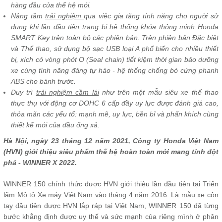
hàng đầu của thế hệ mới.
Nâng tầm
trải nghiệm
qua việc gia tăng tính năng cho người sử
dụng khi lần đầu tiên trang bị hệ thống khóa thông minh Honda
SMART Key trên toàn bộ các phiên bản. Trên phiên bản Đặc biệt
và Thể thao, sử dụng bộ sạc USB loại A phổ biến cho nhiều thiết
bị, xích có vòng phớt O (Seal chain) tiết kiệm thời gian bảo dưỡng
xe cùng tính năng đáng tự hào - hệ thống chống bó cứng phanh
ABS cho bánh trước.
Duy trì
trải nghiệm cầm lái
như trên một mẫu siêu xe thể thao
thực thụ với động cơ DOHC 6 cấp đầy uy lực được đánh giá cao,
thỏa mãn các yếu tố: mạnh mẽ, uy lực, bền bỉ và phấn khích cùng
thiết kế mới của đầu ống xả.
Hà Nội, ngày 23 tháng 12 năm 2021, Công ty Honda Việt Nam
(HVN) giới thiệu siêu phẩm thế hệ hoàn toàn mới mang tính đột
phá - WINNER X 2022.
WINNER 150 chính thức được HVN giới thiệu lần đầu tiên tại Triển
lãm Mô tô Xe máy Việt Nam vào tháng 4 năm 2016. Là mẫu xe côn
tay đầu tiên được HVN lắp ráp tại Việt Nam, WINNER 150 đã từng
bước khẳng định được uy thế và sức mạnh của riêng mình ở phân