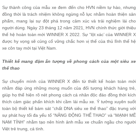
Sự thành công của mẫu xe đem đến cho HVN niềm tự hào, nhưng
đồng thời là trách nhiệm không ngừng nỗ lực nhằm hoàn thiện sản
phẩm, mang lại sự đột phá trong cảm xúc và trải nghiệm lái cho
người dùng. Ngày 23 tháng 12 năm 2021, HVN chính thức giới thiệu
thế hệ hoàn toàn mới WINNER X 2022. Sự “lột xác’ của WINNER X
được hy vọng sẽ củng cố vững chắc hơn vị thế của thủ lĩnh thế hệ
xe côn tay mới tại Việt Nam.
Thiết kế mang đậm ấn tượng về phong cách của một siêu xe
thể thao
Sự chuyển mình của WINNER X đến từ thiết kế hoàn toàn mới
nhằm đáp ứng những mong muốn của đối tượng khách hàng trẻ,
giúp họ thể hiện rõ nét phong cách cá nhân độc đáo đồng thời kích
thích cảm giác phấn khích khi cầm lái mẫu xe. Ý tưởng xuyên suốt
toàn bộ thiết kế bám sát “chất DNA siêu xe thể thao” đặc trưng với
sự phát huy tối đa yếu tố “NĂNG ĐỘNG THỂ THAO” và “MẠNH MẼ
NAM TÍNH” nhằm tạo nên hình ảnh mẫu xe chuẩn ngầu cho người
Việt trẻ trung, cá tính.