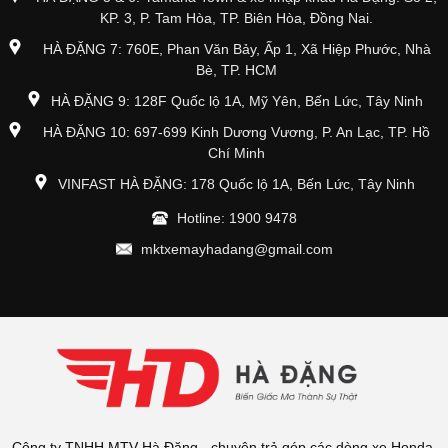
KP. 3, P. Tam Hòa, TP. Biên Hòa, Đồng Nai.
HÀ ĐẶNG 7: 760E, Phan Văn Bảy, Ấp 1, Xã Hiệp Phước, Nhà
Bè, TP. HCM
HÀ ĐẶNG 9: 128F Quốc lộ 1A, Mỹ Yên, Bến Lức, Tây Ninh
HÀ ĐẶNG 10: 697-699 Kinh Dương Vương, P. An Lạc, TP. Hồ
Chí Minh
VINFAST HÀ ĐẶNG: 178 Quốc lộ 1A, Bến Lức, Tây Ninh
Hotline: 1900 9478
mktxemayhadang@gmail.com
Công ty TNHH MTV Hà Đặng - chuyên trả góp các dòng xe Honda,