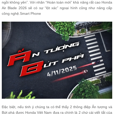
ngồi không yên”. Với nhãn “Hoàn toàn mới” khả năng rất cao Honda
Air Blade 2026 sẽ có sự “lột xác” ngoại hình cũng như nâng cấp
công nghệ.Smart Phone
Đặc biệt, nếu tinh ý chúng ta có thể thấy 2 thông điệp Ấn tượng và
Bứt phá được Honda Việt Nam đưa ra chính là 2 chứ cái viết tắt của