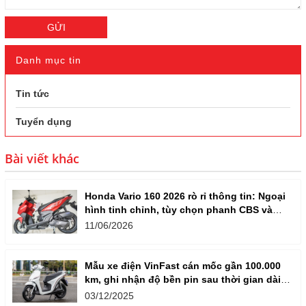
GỬI
Danh mục tin
Tin tức
Tuyển dụng
Bài viết khác
Honda Vario 160 2026 rò rỉ thông tin: Ngoại
hình tinh chỉnh, tùy chọn phanh CBS và
ABS
11/06/2026
Mẫu xe điện VinFast cán mốc gần 100.000
km, ghi nhận độ bền pin sau thời gian dài
vận hành
03/12/2025