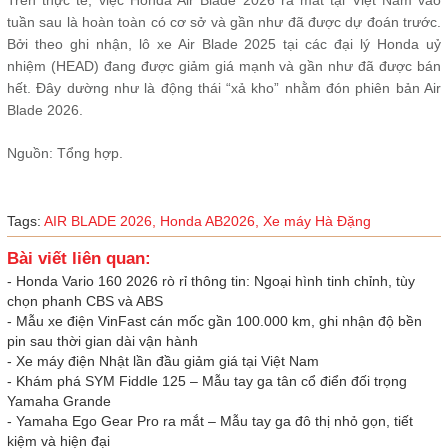
Trên thực tế, việc Honda Air Blade 2026 ra mắt tại Việt Nam vào
tuần sau là hoàn toàn có cơ sở và gần như đã được dự đoán trước.
Bởi theo ghi nhận, lô xe Air Blade 2025 tại các đại lý Honda uỷ
nhiệm (HEAD) đang được giảm giá mạnh và gần như đã được bán
hết. Đây dường như là động thái “xả kho” nhằm đón phiên bản Air
Blade 2026.
Nguồn: Tổng hợp.
Tags:
AIR BLADE 2026,
Honda AB2026,
Xe máy Hà Đặng
Bài viết liên quan:
-
Honda Vario 160 2026 rò rỉ thông tin: Ngoại hình tinh chỉnh, tùy
chọn phanh CBS và ABS
-
Mẫu xe điện VinFast cán mốc gần 100.000 km, ghi nhận độ bền
pin sau thời gian dài vận hành
-
Xe máy điện Nhật lần đầu giảm giá tại Việt Nam
-
Khám phá SYM Fiddle 125 – Mẫu tay ga tân cổ điển đối trọng
Yamaha Grande
-
Yamaha Ego Gear Pro ra mắt – Mẫu tay ga đô thị nhỏ gọn, tiết
kiệm và hiện đại