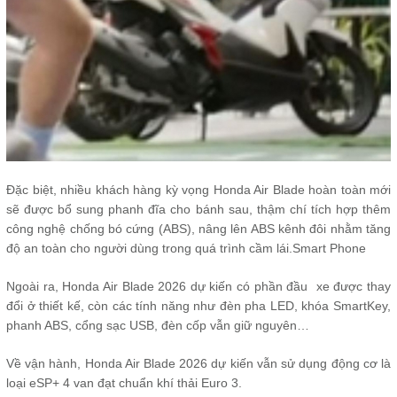
Đặc biệt, nhiều khách hàng kỳ vọng Honda Air Blade hoàn toàn mới
sẽ được bổ sung phanh đĩa cho bánh sau, thậm chí tích hợp thêm
công nghệ chống bó cứng (ABS), nâng lên ABS kênh đôi nhằm tăng
độ an toàn cho người dùng trong quá trình cầm lái.Smart Phone
Ngoài ra, Honda Air Blade 2026 dự kiến có phần đầu xe được thay
đổi ở thiết kế, còn các tính năng như đèn pha LED, khóa SmartKey,
phanh ABS, cổng sạc USB, đèn cốp vẫn giữ nguyên…
Về vận hành, Honda Air Blade 2026 dự kiến vẫn sử dụng động cơ là
loại eSP+ 4 van đạt chuẩn khí thải Euro 3.