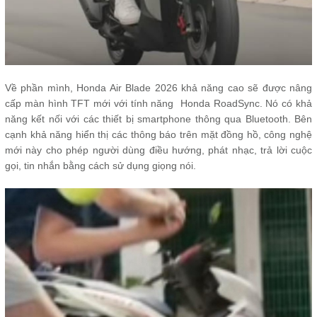
Về phần mình, Honda Air Blade 2026 khả năng cao sẽ được nâng
cấp màn hình TFT mới với tính năng Honda RoadSync. Nó có khả
năng kết nối với các thiết bị smartphone thông qua Bluetooth. Bên
cạnh khả năng hiển thị các thông báo trên mặt đồng hồ, công nghệ
mới này cho phép người dùng điều hướng, phát nhạc, trả lời cuộc
gọi, tin nhắn bằng cách sử dụng giọng nói.