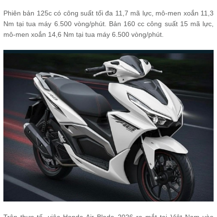
Phiên bản 125c có công suất tối đa 11,7 mã lực, mô-men xoắn 11,3
Nm tại tua máy 6.500 vòng/phút. Bản 160 cc công suất 15 mã lực,
mô-men xoắn 14,6 Nm tại tua máy 6.500 vòng/phút.